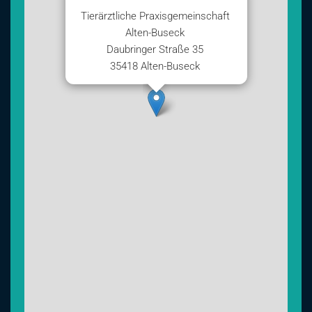
Tierärztliche Praxisgemeinschaft
Alten-Buseck
Daubringer Straße 35
35418 Alten-Buseck