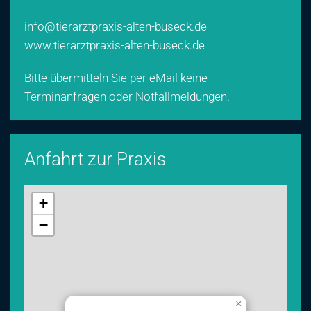
info@tierarztpraxis-alten-buseck.de
www.tierarztpraxis-alten-buseck.de
Bitte übermitteln Sie per eMail keine
Terminanfragen oder Notfallmeldungen.
Anfahrt zur Praxis
+
−
×