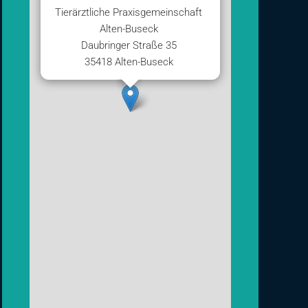
Tierärztliche Praxisgemeinschaft
Alten-Buseck
Daubringer Straße 35
35418 Alten-Buseck