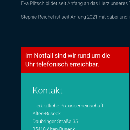
Eva Plitsch bildet seit Anfang an das Herz unsere
Stephie Reichel ist seit Anfang 2021 mit dabei und 
Im Notfall sind wir rund um die
Uhr telefonisch erreichbar.
Kontakt
Tierärztliche Praxisgemeinschaft
Alten-Buseck
Daubringer Straße 35
35418 Alten-Buseck