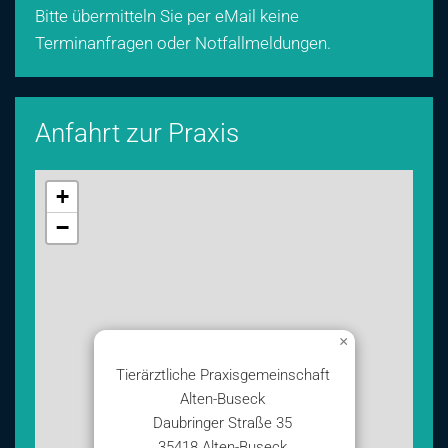
Bitte übermitteln Sie per eMail keine
Terminanfragen oder Notfallmeldungen.
Anfahrt zur Praxis
+
−
×
Tierärztliche Praxisgemeinschaft
Alten-Buseck
Daubringer Straße 35
35418 Alten-Buseck