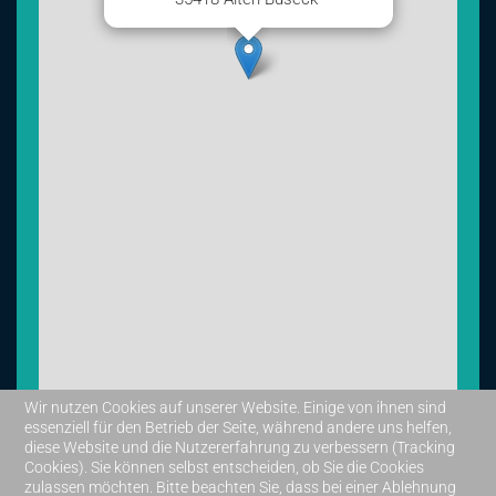
Wir nutzen Cookies auf unserer Website. Einige von ihnen sind
essenziell für den Betrieb der Seite, während andere uns helfen,
diese Website und die Nutzererfahrung zu verbessern (Tracking
Leaflet
|
©
OpenStreetMap
Cookies). Sie können selbst entscheiden, ob Sie die Cookies
zulassen möchten. Bitte beachten Sie, dass bei einer Ablehnung